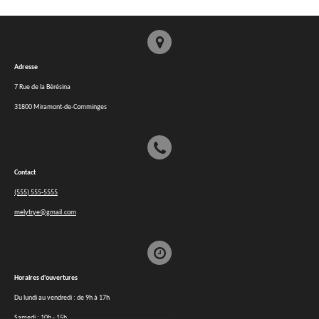
Adresse
7 Rue de la Bérésina
31800 Miramont-de-Comminges
Contact
(555) 555-5555
melytrye@gmail.com
Horaires d'ouvertures
Du lundi au vendredi : de 9h à 17h
Samedi : 10h - 15h